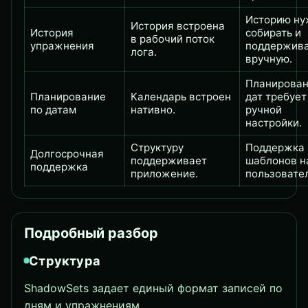
Историю н
История встроена
История
собирать и
в рабочий поток
упражнения
поддержив
лога.
вручную.
Планирова
Планирование
Календарь встроен
дат требует
по датам
нативно.
ручной
настройки.
Структуру
Поддержка
Долгосрочная
поддерживает
шаблонов н
поддержка
приложение.
пользовате
Подробный разбор
Структура
ShadowSets задает единый формат записей по
дням и упражнениям.