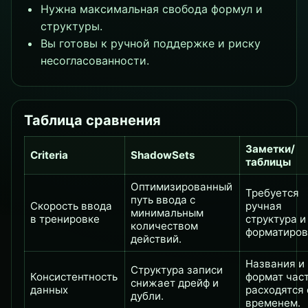
Нужна максимальная свобода формул и
структуры.
Вы готовы к ручной поддержке и риску
несогласованности.
Таблица сравнения
Заметки/
Criteria
ShadowSets
таблицы
Оптимизированный
Требуется
путь ввода с
Скорость ввода
ручная
минимальным
в тренировке
структура и
количеством
форматиров
действий.
Названия и
Структура записи
Консистентность
формат час
снижает дрейф и
данных
расходятся 
дубли.
временем.